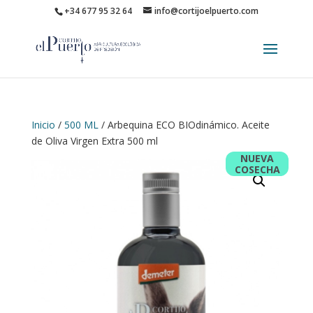
+34 677 95 32 64
info@cortijoelpuerto.com
Inicio
/
500 ML
/ Arbequina ECO BIOdinámico. Aceite
de Oliva Virgen Extra 500 ml
NUEVA
COSECHA